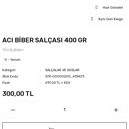
Hızlı Gönderi
Aynı Gün Kargo
ACI BİBER SALÇASI 400 GR
Yörükaliden
0 - Yorum
Kategori
SALÇALAR VE SOSLAR
Stok Kodu
STK-00000200_439673
Fiyat
297,03 TL + KDV
300,00 TL