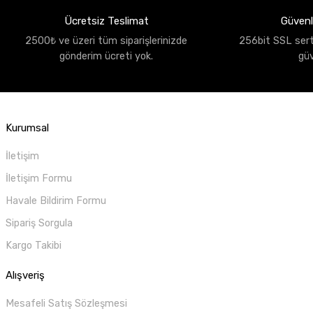
Ücretsiz Teslimat
Güvenli
2500₺ ve üzeri tüm siparişlerinizde
256bit SSL sertif
gönderim ücreti yok.
gü
Kurumsal
İletişim
İletişim Formu
Havale Bildirim Formu
Sipariş Sorgula
Kargo Takibi
Alışveriş
Mesafeli Satış Sözleşmesi