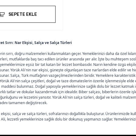
SEPETE EKLE
t Sırrı: Nar Ekşisi, Salça ve Salça Türleri
rin sırrı, doğru malzemeleri kullanmaktan geçer. Yemeklerinizi daha da özel kılan v
rleri, mutfaklarda baş tacı edilen ürünler arasında yer alır. İşte bu muhteşem soslar
yemeklerimize eşsiz bir tat katan bir lezzet bombasıdır. Narın kendine özgü ekşil
sunar. Yörük Ali'nin nar ekşisi, güneşte olgunlaşan taze narlardan elde edilir ve hi
 sunar. Salça, Türk mutfağının vazgeçilmezlerinden biridir. Yemeklere karakteristi
Yörük Ali'nin salça çeşitleri, doğal ve taze domateslerin özenle işlenmesiyle elde
 maddesi bulunmaz. Doğal yapısıyla yemeklerinize sağlık dolu bir lezzet katmak için 
rklı tatlar ve dokular kazandırmak için idealdir. Biber salçası, biberlerin özenle i
unluğunu ve lezzetini yansıtır. Yörük Ali'nin salça türleri, doğal ve kaliteli malze
tadını tamamen değiştirecek.
r ekşisi, salça ve salça türleri, sofralarınızı doğallıkla buluşturur. Ürünlerimizde
li, lezzetli yemeklerinize sağlık dolu bir dokunuş yapmanızı sağlar. Yemekleriniz