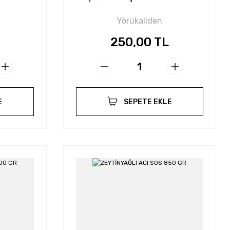
Yörükaliden
250,00 TL
E
SEPETE EKLE