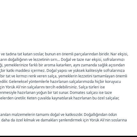
e tadına tat katan soslar, bunun en önemli parçalarından biridir. Nar ekşisi,
ın doğallığının ve lezzetinin sırrı... Doğal ve taze nar ekşisi, sofralarımızı
iği, yemeklerinize farklı bir aroma katarken, aynı zamanda sağlık açısından
çbir katkı maddesi içermez. Doğal yapısı ve yüksek kalitesiyle sofralarınıza
k bir tat ve kırmızı renk veren salça, yemeklerin lezzetini tamamlayan önemli
 edilir. Geleneksel yöntemlerle hazırlanan salçalarımızda hiçbir koruyucu
Yörük Ali'nin salçalarını tercih edebilirsiniz. Salça türleri ise
şlenmesiyle hazırlanan yoğun bir tat sunar. Domates salçası ise taze
melerden üretilir. Keten çuvalda kaynatılarak hazırlanan bu özel salçalar,
 kullanılan malzemelerin tamamı doğal ve katkısızdır. Doğallığından ödün
i daha da özel kılmak ve damakları şenlendirmek için Yörük Ali'nin soslarına