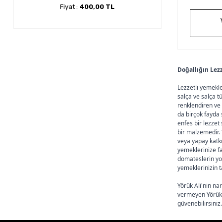
Fiyat :
400,00 TL
Doğallığın Lezze
Lezzetli yemekle
salça ve salça tü
renklendiren ve 
da birçok fayda 
enfes bir lezzet
bir malzemedir. 
veya yapay katkı
yemeklerinize fa
domateslerin yoğ
yemeklerinizin 
Yörük Ali'nin na
vermeyen Yörük A
güvenebilirsiniz.