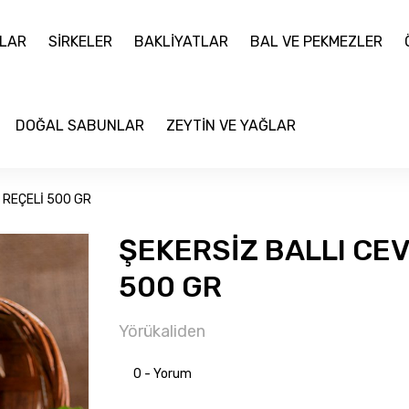
LAR
SİRKELER
BAKLİYATLAR
BAL VE PEKMEZLER
DOĞAL SABUNLAR
ZEYTİN VE YAĞLAR
R REÇELİ 500 GR
ŞEKERSİZ BALLI CEV
500 GR
Yörükaliden
0 - Yorum