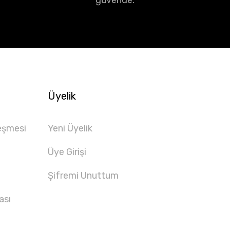
güvende.
Üyelik
eşmesi
Yeni Üyelik
Üye Girişi
Şifremi Unuttum
ası