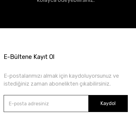
kolayca ödeyebilirsiniz.
E-Bültene Kayıt Ol
E-postalarımızı almak için kaydoluyorsunuz ve
istediğiniz zaman abonelikten çıkabilirsiniz.
Kaydol