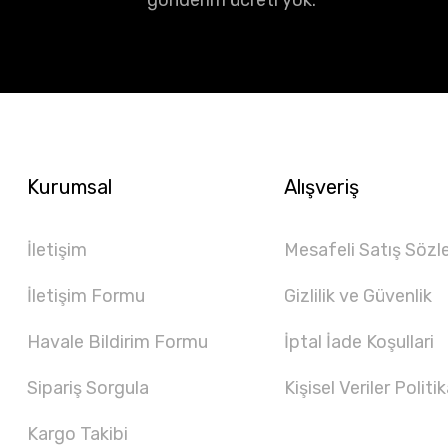
gönderim ücreti yok.
Kurumsal
Alışveriş
İletişim
Mesafeli Satış Sözl
İletişim Formu
Gizlilik ve Güvenlik
Havale Bildirim Formu
İptal İade Koşullari
Sipariş Sorgula
Kişisel Veriler Politik
Kargo Takibi