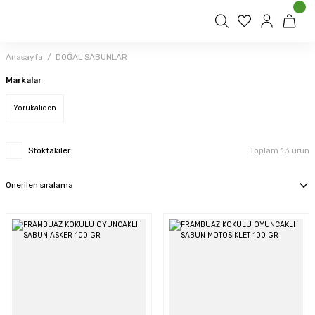
Anasayfa
DOĞAL SABUNLAR
Markalar
Yörükaliden
Stoktakiler
Toplam 13 ürün