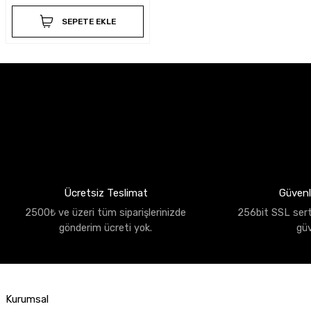
SEPETE EKLE
Ücretsiz Teslimat
Güvenli
2500₺ ve üzeri tüm siparişlerinizde
256bit SSL sertif
gönderim ücreti yok.
gü
Kurumsal