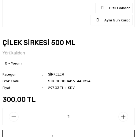
Hızlı Gönderi
Aynı Gün Kargo
ÇİLEK SİRKESİ 500 ML
Yörükaliden
0 - Yorum
Kategori
SİRKELER
Stok Kodu
STK-00000486_440824
Fiyat
297,03 TL + KDV
300,00 TL