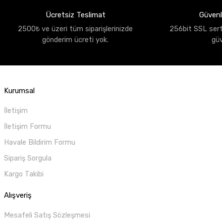
Ücretsiz Teslimat
Güvenli
2500₺ ve üzeri tüm siparişlerinizde
256bit SSL sertif
gönderim ücreti yok.
gü
Kurumsal
İletişim
İletişim Formu
Havale Bildirim Formu
Sipariş Sorgula
Kargo Takibi
Alışveriş
Mesafeli Satış Sözleşmesi