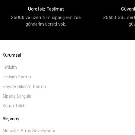
Ücretsiz Teslimat
Güvenli
2500₺ ve üzeri tüm siparişlerinizde
256bit SSL sertif
gönderim ücreti yok.
gü
Kurumsal
İletişim
İletişim Formu
Havale Bildirim Formu
Sipariş Sorgula
Kargo Takibi
Alışveriş
Mesafeli Satış Sözleşmesi