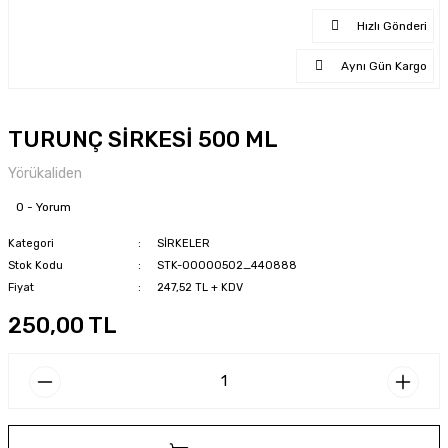
Hızlı Gönderi
Aynı Gün Kargo
TURUNÇ SİRKESİ 500 ML
Yörükaliden
0 - Yorum
Kategori
SİRKELER
Stok Kodu
STK-00000502_440888
Fiyat
247,52 TL + KDV
250,00 TL