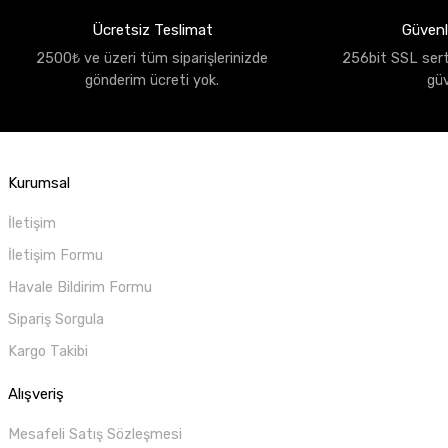
Ücretsiz Teslimat
Güvenli
2500₺ ve üzeri tüm siparişlerinizde
256bit SSL sertif
gönderim ücreti yok.
gü
Kurumsal
İletişim
İletişim Formu
Havale Bildirim Formu
Sipariş Sorgula
Kargo Takibi
Alışveriş
Mesafeli Satış Sözleşmesi