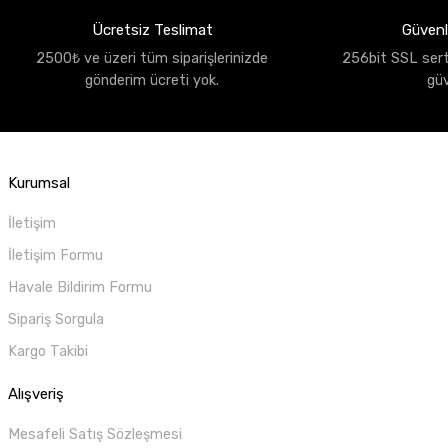
Ücretsiz Teslimat
Güvenli
2500₺ ve üzeri tüm siparişlerinizde
256bit SSL sertif
gönderim ücreti yok.
gü
Kurumsal
İletişim
İletişim Formu
Havale Bildirim Formu
Sipariş Sorgula
Kargo Takibi
Alışveriş
Mesafeli Satış Sözleşmesi