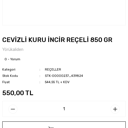
CEVİZLİ KURU İNCİR REÇELİ 850 GR
Yörükaliden
0 - Yorum
Kategori
REÇELLER
Stok Kodu
STK-00000237_439824
Fiyat
544,55 TL + KDV
550,00 TL