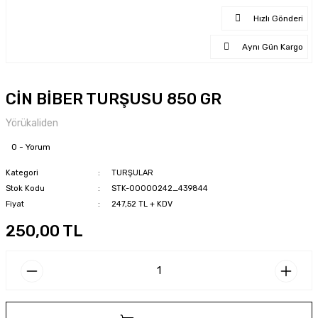
Hızlı Gönderi
Aynı Gün Kargo
CİN BİBER TURŞUSU 850 GR
Yörükaliden
0 - Yorum
Kategori
TURŞULAR
Stok Kodu
STK-00000242_439844
Fiyat
247,52 TL + KDV
250,00 TL