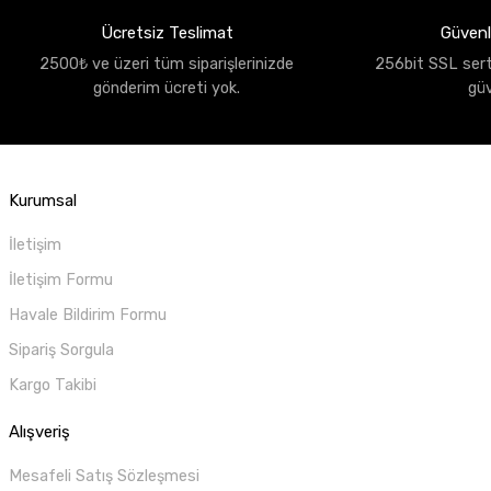
Ücretsiz Teslimat
Güvenli
2500₺ ve üzeri tüm siparişlerinizde
256bit SSL sertif
gönderim ücreti yok.
gü
Kurumsal
İletişim
İletişim Formu
Havale Bildirim Formu
Sipariş Sorgula
Kargo Takibi
Alışveriş
Mesafeli Satış Sözleşmesi