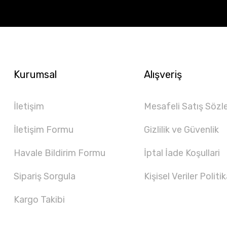
Kurumsal
Alışveriş
İletişim
Mesafeli Satış Sözl
İletişim Formu
Gizlilik ve Güvenlik
Havale Bildirim Formu
İptal İade Koşullari
Sipariş Sorgula
Kişisel Veriler Politik
Kargo Takibi