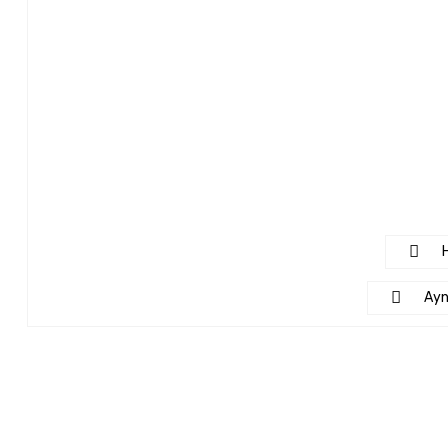
H
Ayn