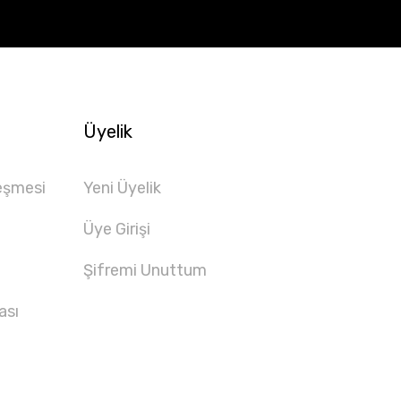
Üyelik
eşmesi
Yeni Üyelik
Üye Girişi
Şifremi Unuttum
ası