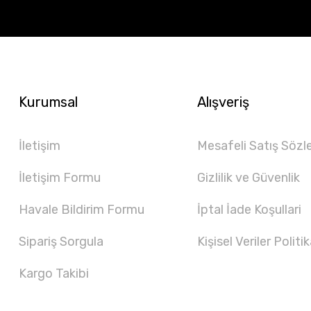
Kurumsal
Alışveriş
İletişim
Mesafeli Satış Sözl
İletişim Formu
Gizlilik ve Güvenlik
Havale Bildirim Formu
İptal İade Koşullari
Sipariş Sorgula
Kişisel Veriler Politik
Kargo Takibi