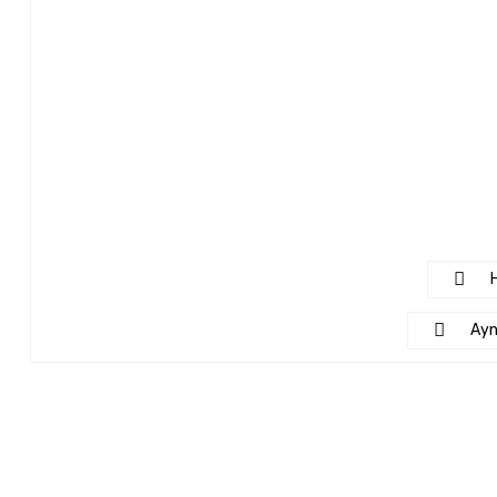
H
Ayn