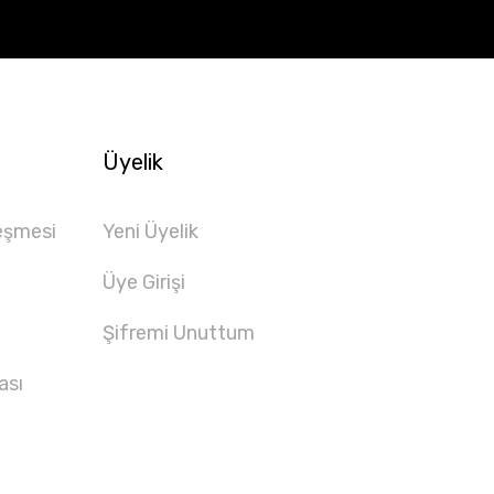
Üyelik
eşmesi
Yeni Üyelik
Üye Girişi
Şifremi Unuttum
ası