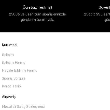
Ücretsiz Teslimat
Güvenli
2500₺ ve üzeri tüm siparişlerinizde
256bit SSL sertif
gönderim ücreti yok.
gü
Kurumsal
İletişim
İletişim Formu
Havale Bildirim Formu
Sipariş Sorgula
Kargo Takibi
Alışveriş
Mesafeli Satış Sözleşmesi