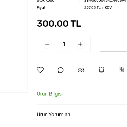
Stok Kodu
STK-00000454_440694
Fiyat
297,03 TL + KDV
300,00 TL
Ürün Bilgisi
Ürün Yorumları