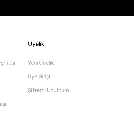
Üyelik
eşmesi
Yeni Üyelik
Üye Girişi
Şifremi Unuttum
ası