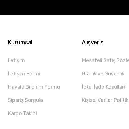
Kurumsal
Alışveriş
İletişim
Mesafeli Satış Sözl
İletişim Formu
Gizlilik ve Güvenlik
Havale Bildirim Formu
İptal İade Koşullari
Sipariş Sorgula
Kişisel Veriler Politik
Kargo Takibi