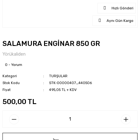
Hızlı Gönderi
Aynı Gün Kargo
SALAMURA ENGİNAR 850 GR
Yörükaliden
0 - Yorum
Kategori
TURŞULAR
Stok Kodu
STK-00000407_440506
Fiyat
495,05 TL + KDV
500,00 TL