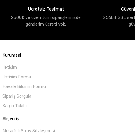
Ücretsiz Teslimat
Güvenli
2500₺ ve üzeri tüm siparişlerinizde
256bit SSL sertif
gönderim ücreti yok.
gü
Kurumsal
İletişim
İletişim Formu
Havale Bildirim Formu
Sipariş Sorgula
Kargo Takibi
Alışveriş
Mesafeli Satış Sözleşmesi