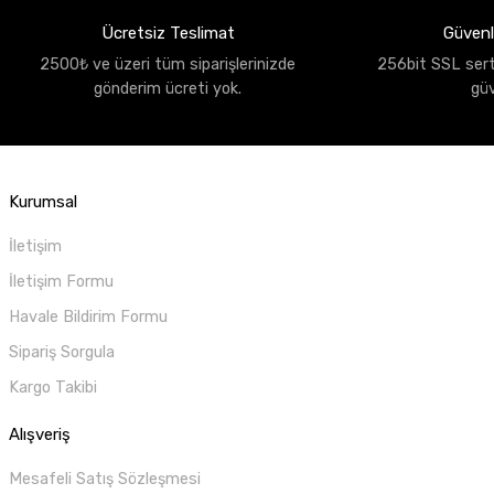
Ücretsiz Teslimat
Güvenli
2500₺ ve üzeri tüm siparişlerinizde
256bit SSL sertif
gönderim ücreti yok.
gü
Kurumsal
İletişim
İletişim Formu
Havale Bildirim Formu
Sipariş Sorgula
Kargo Takibi
Alışveriş
Mesafeli Satış Sözleşmesi