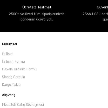
Ücretsiz Teslimat
Güvenli
2500₺ ve üzeri tüm siparişlerinizde
256bit SSL sertif
gönderim ücreti yok.
gü
Kurumsal
İletişim
İletişim Formu
Havale Bildirim Formu
Sipariş Sorgula
Kargo Takibi
Alışveriş
Mesafeli Satış Sözleşmesi