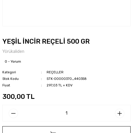
YEŞİL İNCİR REÇELİ 500 GR
Yörükaliden
0 - Yorum
Kategori
REÇELLER
Stok Kodu
STK-00000370_440358
Fiyat
297,03 TL + KDV
300,00 TL